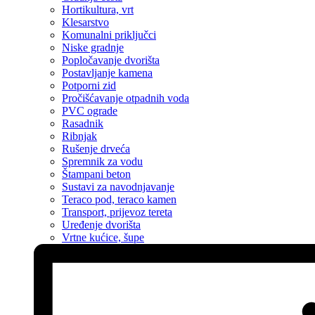
Hortikultura, vrt
Klesarstvo
Komunalni priključci
Niske gradnje
Popločavanje dvorišta
Postavljanje kamena
Potporni zid
Pročišćavanje otpadnih voda
PVC ograde
Rasadnik
Ribnjak
Rušenje drveća
Spremnik za vodu
Štampani beton
Sustavi za navodnjavanje
Teraco pod, teraco kamen
Transport, prijevoz tereta
Uređenje dvorišta
Vrtne kućice, šupe