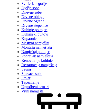
Sve iz kategorije
Dječje sobe
Dnevne sobe
Drvene obloge
Drvene ograde
Drvene stepenice
Kuhinje po mjeri
Kuhinjski pultovi
Kupaonice
Masivni namještaj
Montaža namještaja
Namještaj po mjeri
Popravak namještaja
Renoviranje kuhinje
Restauracija namještaja
Sauna
Spavaće sobe
Stolar
Tapeciranje
Ugradbeni ormari
Vrtni namještaj