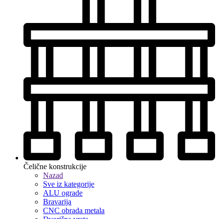
Čelične konstrukcije
Nazad
Sve iz kategorije
ALU ograde
Bravarija
CNC obrada metala