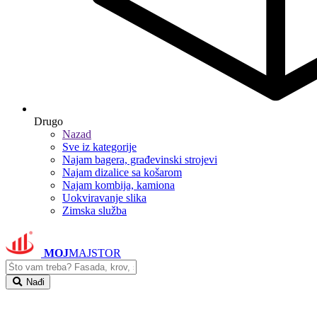
Drugo
Nazad
Sve iz kategorije
Najam bagera, građevinski strojevi
Najam dizalice sa košarom
Najam kombija, kamiona
Uokviravanje slika
Zimska služba
MOJ
MAJSTOR
Nađi