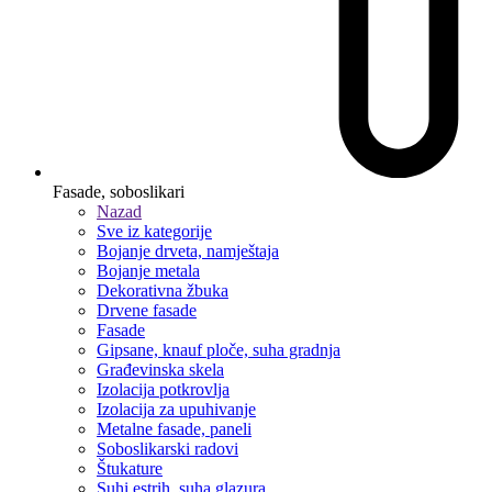
Fasade, soboslikari
Nazad
Sve iz kategorije
Bojanje drveta, namještaja
Bojanje metala
Dekorativna žbuka
Drvene fasade
Fasade
Gipsane, knauf ploče, suha gradnja
Građevinska skela
Izolacija potkrovlja
Izolacija za upuhivanje
Metalne fasade, paneli
Soboslikarski radovi
Štukature
Suhi estrih, suha glazura