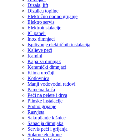
Dizala, lift
Dizalica topline
Električno podno grijanje
Elektro servis
Elektroinstalacije
IC paneli
Inox dimnjaci
Ispitivanje električnih instalacija
Kaljeve peći
Kamini
Kapa za dimnjak
Keramički dimnjaci
Klima uređaji
Kotlovnica
Manji vodovodni radovi
Pametna kuća
Peći na pelete i drva
Plinske instalacije
Podno grijanje
Rasvjeta
Sakupljanje kišnice
Sanacija dimnjaka
Servis peći i grijanja
Solarne elektrane