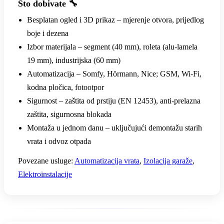
Što dobivate 🔧
Besplatan ogled i 3D prikaz – mjerenje otvora, prijedlog
boje i dezena
Izbor materijala – segment (40 mm), roleta (alu-lamela
19 mm), industrijska (60 mm)
Automatizacija – Somfy, Hörmann, Nice; GSM, Wi-Fi,
kodna pločica, fotootpor
Sigurnost – zaštita od prstiju (EN 12453), anti-prelazna
zaštita, sigurnosna blokada
Montaža u jednom danu – uključujući demontažu starih
vrata i odvoz otpada
Povezane usluge:
Automatizacija vrata
,
Izolacija garaže
,
Elektroinstalacije