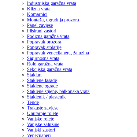
Industrijska garažna vrata
Klizna vrata
Komarnici
Montaža, ugradnja prozora
Panel zavjese
Plisirani zastori
Podizna garažna vrata
Popravak prozora
Popravak stolarije
Popravak venecijanera, žaluzina
Sigurnosna vrata
Rolo garažna vrata
Sekcijska garažna vrata
Staklari
Staklene fasade
Staklene ograde
Staklene stijene, balkonska vrata
Staklenik / plastenik
Tende
Trakaste zavjese
Unutarnje rolete
Vanjske rolete
Vanjske žaluzine
Vanjski zastori
Venecijaneri