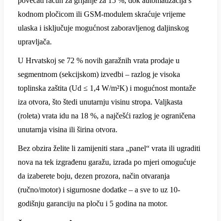
povećati račun za grijanje za 15 %, dok automatizacija s
kodnom pločicom ili GSM-modulem skraćuje vrijeme
ulaska i isključuje mogućnost zaboravljenog daljinskog
upravljača.
U Hrvatskoj se 72 % novih garažnih vrata prodaje u
segmentnom (sekcijskom) izvedbi – razlog je visoka
toplinska zaštita (Ud ≤ 1,4 W/m²K) i mogućnost montaže
iza otvora, što štedi unutarnju visinu stropa. Valjkasta
(roleta) vrata idu na 18 %, a najčešći razlog je ograničena
unutarnja visina ili širina otvora.
Bez obzira želite li zamijeniti stara „panel“ vrata ili ugraditi
nova na tek izgrađenu garažu, izrada po mjeri omogućuje
da izaberete boju, dezen prozora, način otvaranja
(ručno/motor) i sigurnosne dodatke – a sve to uz 10-
godišnju garanciju na ploču i 5 godina na motor.