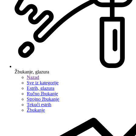
Žbukanje, glazura
Nazad
Sve iz kategorije
Estrih, glazura
Ručno žbukanje
Strojno žbukanje
Tekući estrih
Žbukanje