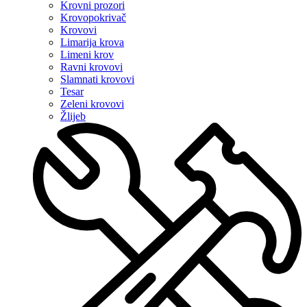
Krovni prozori
Krovopokrivač
Krovovi
Limarija krova
Limeni krov
Ravni krovovi
Slamnati krovovi
Tesar
Zeleni krovovi
Žlijeb