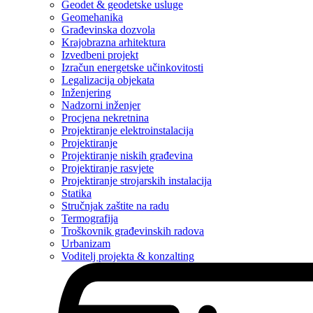
Geodet & geodetske usluge
Geomehanika
Građevinska dozvola
Krajobrazna arhitektura
Izvedbeni projekt
Izračun energetske učinkovitosti
Legalizacija objekata
Inženjering
Nadzorni inženjer
Procjena nekretnina
Projektiranje elektroinstalacija
Projektiranje
Projektiranje niskih građevina
Projektiranje rasvjete
Projektiranje strojarskih instalacija
Statika
Stručnjak zaštite na radu
Termografija
Troškovnik građevinskih radova
Urbanizam
Voditelj projekta & konzalting