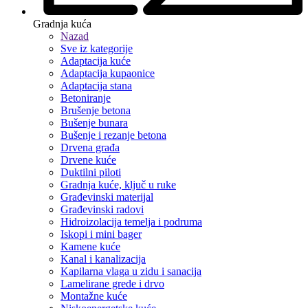
Gradnja kuća
Nazad
Sve iz kategorije
Adaptacija kuće
Adaptacija kupaonice
Adaptacija stana
Betoniranje
Brušenje betona
Bušenje bunara
Bušenje i rezanje betona
Drvena građa
Drvene kuće
Duktilni piloti
Gradnja kuće, ključ u ruke
Građevinski materijal
Građevinski radovi
Hidroizolacija temelja i podruma
Iskopi i mini bager
Kamene kuće
Kanal i kanalizacija
Kapilarna vlaga u zidu i sanacija
Lamelirane grede i drvo
Montažne kuće