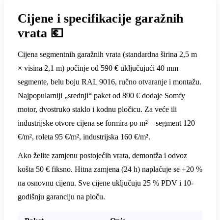
Cijene i specifikacije garažnih
vrata 💶
Cijena segmentnih garažnih vrata (standardna širina 2,5 m
× visina 2,1 m) počinje od 590 € uključujući 40 mm
segmente, belu boju RAL 9016, ručno otvaranje i montažu.
Najpopularniji „srednji“ paket od 890 € dodaje Somfy
motor, dvostruko staklo i kodnu pločicu. Za veće ili
industrijske otvore cijena se formira po m² – segment 120
€/m², roleta 95 €/m², industrijska 160 €/m².
Ako želite zamjenu postojećih vrata, demontža i odvoz
košta 50 € fiksno. Hitna zamjena (24 h) naplaćuje se +20 %
na osnovnu cijenu. Sve cijene uključuju 25 % PDV i 10-
godišnju garanciju na ploču.