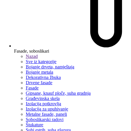
Fasade, soboslikari
Nazad
Sve iz kategorije
Bojanje drveta, namještaja
Bojanje metala
Dekorativna žbuka
Drvene fasade
Fasade
Gipsane, knauf ploče, suha gradnja
Građevinska skela
Izolacija potkrovlja
Izolacija za upuhivanje
Metalne fasade, paneli
Soboslikarski radovi
Štukature
Suhi estrih, suha glazura