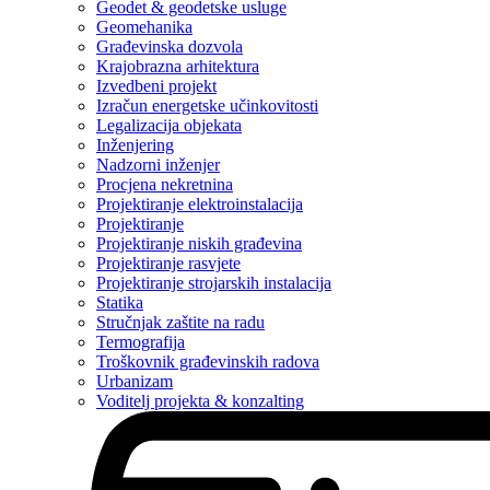
Geodet & geodetske usluge
Geomehanika
Građevinska dozvola
Krajobrazna arhitektura
Izvedbeni projekt
Izračun energetske učinkovitosti
Legalizacija objekata
Inženjering
Nadzorni inženjer
Procjena nekretnina
Projektiranje elektroinstalacija
Projektiranje
Projektiranje niskih građevina
Projektiranje rasvjete
Projektiranje strojarskih instalacija
Statika
Stručnjak zaštite na radu
Termografija
Troškovnik građevinskih radova
Urbanizam
Voditelj projekta & konzalting