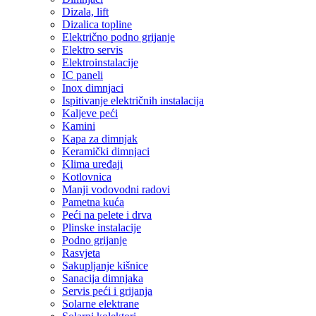
Dizala, lift
Dizalica topline
Električno podno grijanje
Elektro servis
Elektroinstalacije
IC paneli
Inox dimnjaci
Ispitivanje električnih instalacija
Kaljeve peći
Kamini
Kapa za dimnjak
Keramički dimnjaci
Klima uređaji
Kotlovnica
Manji vodovodni radovi
Pametna kuća
Peći na pelete i drva
Plinske instalacije
Podno grijanje
Rasvjeta
Sakupljanje kišnice
Sanacija dimnjaka
Servis peći i grijanja
Solarne elektrane