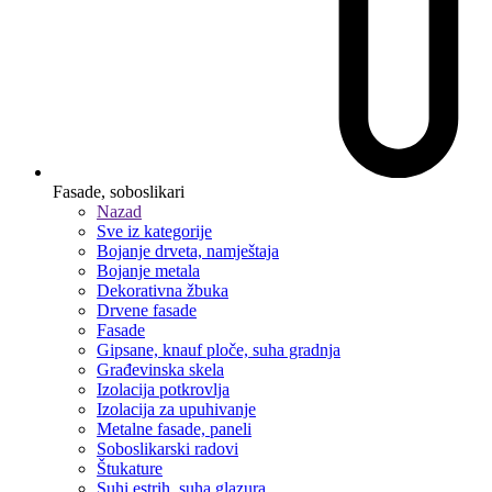
Fasade, soboslikari
Nazad
Sve iz kategorije
Bojanje drveta, namještaja
Bojanje metala
Dekorativna žbuka
Drvene fasade
Fasade
Gipsane, knauf ploče, suha gradnja
Građevinska skela
Izolacija potkrovlja
Izolacija za upuhivanje
Metalne fasade, paneli
Soboslikarski radovi
Štukature
Suhi estrih, suha glazura