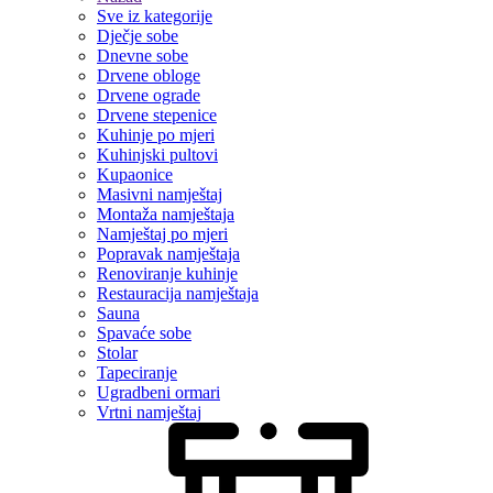
Sve iz kategorije
Dječje sobe
Dnevne sobe
Drvene obloge
Drvene ograde
Drvene stepenice
Kuhinje po mjeri
Kuhinjski pultovi
Kupaonice
Masivni namještaj
Montaža namještaja
Namještaj po mjeri
Popravak namještaja
Renoviranje kuhinje
Restauracija namještaja
Sauna
Spavaće sobe
Stolar
Tapeciranje
Ugradbeni ormari
Vrtni namještaj