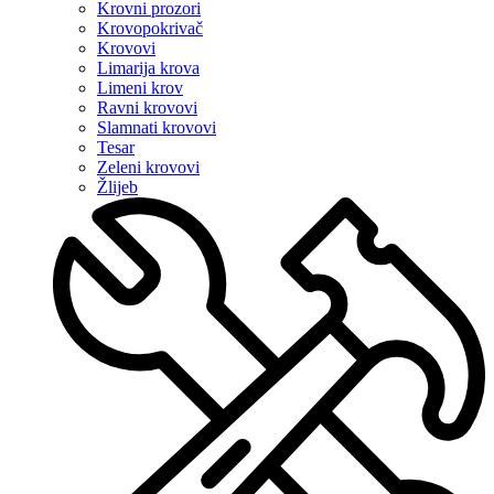
Krovni prozori
Krovopokrivač
Krovovi
Limarija krova
Limeni krov
Ravni krovovi
Slamnati krovovi
Tesar
Zeleni krovovi
Žlijeb