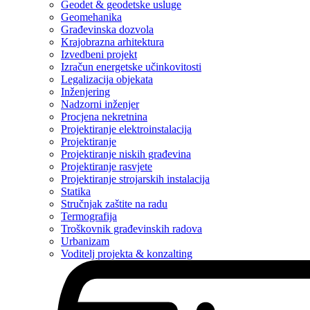
Geodet & geodetske usluge
Geomehanika
Građevinska dozvola
Krajobrazna arhitektura
Izvedbeni projekt
Izračun energetske učinkovitosti
Legalizacija objekata
Inženjering
Nadzorni inženjer
Procjena nekretnina
Projektiranje elektroinstalacija
Projektiranje
Projektiranje niskih građevina
Projektiranje rasvjete
Projektiranje strojarskih instalacija
Statika
Stručnjak zaštite na radu
Termografija
Troškovnik građevinskih radova
Urbanizam
Voditelj projekta & konzalting