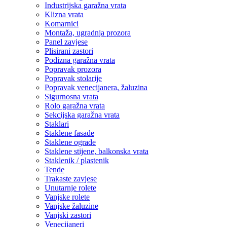
Industrijska garažna vrata
Klizna vrata
Komarnici
Montaža, ugradnja prozora
Panel zavjese
Plisirani zastori
Podizna garažna vrata
Popravak prozora
Popravak stolarije
Popravak venecijanera, žaluzina
Sigurnosna vrata
Rolo garažna vrata
Sekcijska garažna vrata
Staklari
Staklene fasade
Staklene ograde
Staklene stijene, balkonska vrata
Staklenik / plastenik
Tende
Trakaste zavjese
Unutarnje rolete
Vanjske rolete
Vanjske žaluzine
Vanjski zastori
Venecijaneri