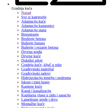
Gradnja kuća
Nazad
Sve iz kategorije
Adaptacija kuće
Adaptacija kupaonice
Adaptacija stana
Betoniranje
Brušenje betona
Bušenje bunara
Bušenje i rezanje betona
Drvena građa
Drvene kuće
Duktilni piloti
Gradnja kuće, ključ u ruke
Građevinski materijal
Građevinski radovi
Hidroizolacija temelja i podruma
Iskopi i mini bager
Kamene kuće
Kanal i kanalizacija
Kapilarna vlaga u zidu i sanacija
Lamelirane grede i drvo
Montažne kuće