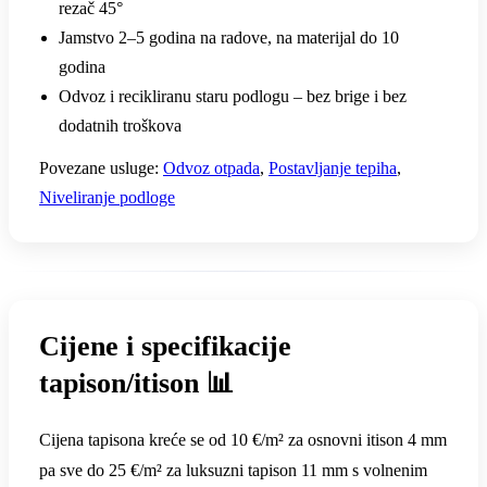
rezač 45°
Jamstvo 2–5 godina na radove, na materijal do 10
godina
Odvoz i recikliranu staru podlogu – bez brige i bez
dodatnih troškova
Povezane usluge:
Odvoz otpada
,
Postavljanje tepiha
,
Niveliranje podloge
Cijene i specifikacije
tapison/itison 📊
Cijena tapisona kreće se od 10 €/m² za osnovni itison 4 mm
pa sve do 25 €/m² za luksuzni tapison 11 mm s volnenim