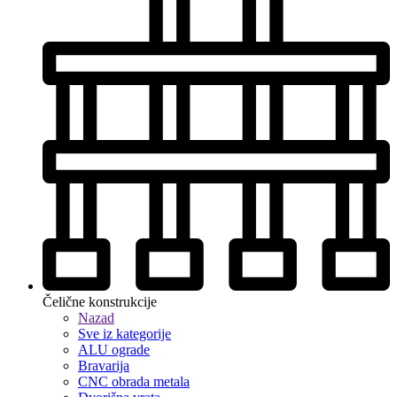
Čelične konstrukcije
Nazad
Sve iz kategorije
ALU ograde
Bravarija
CNC obrada metala