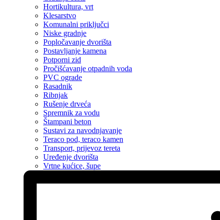
Hortikultura, vrt
Klesarstvo
Komunalni priključci
Niske gradnje
Popločavanje dvorišta
Postavljanje kamena
Potporni zid
Pročišćavanje otpadnih voda
PVC ograde
Rasadnik
Ribnjak
Rušenje drveća
Spremnik za vodu
Štampani beton
Sustavi za navodnjavanje
Teraco pod, teraco kamen
Transport, prijevoz tereta
Uređenje dvorišta
Vrtne kućice, šupe