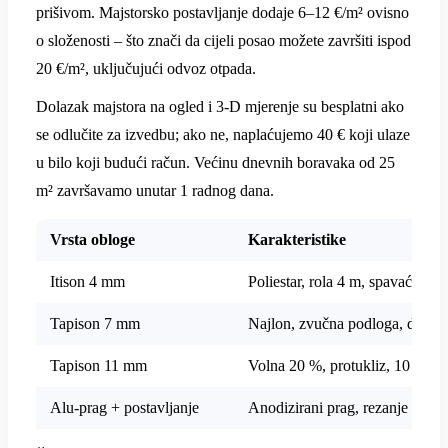
prišivom. Majstorsko postavljanje dodaje 6–12 €/m² ovisno
o složenosti – što znači da cijeli posao možete završiti ispod
20 €/m², uključujući odvoz otpada.
Dolazak majstora na ogled i 3-D mjerenje su besplatni ako
se odlučite za izvedbu; ako ne, naplaćujemo 40 € koji ulaze
u bilo koji budući račun. Većinu dnevnih boravaka od 25
m² završavamo unutar 1 radnog dana.
Vrsta obloge
Karakteristike
Itison 4 mm
Poliestar, rola 4 m, spavaće sob
Tapison 7 mm
Najlon, zvučna podloga, dnevn
Tapison 11 mm
Volna 20 %, protukliz, 10 g gar
Alu-prag + postavljanje
Anodizirani prag, rezanje 45°,