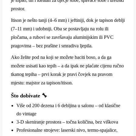
je topao, tih i idealan za dječje sobe, spavaće sobe i uredski
prostor.
Itison je nešto tanji (4–6 mm) i jeftiniji, dok je tapison deblji
(7–11 mm) i udobniji. Oba se postavljaju na rolu ili
pločama, a rubovi se završavaju aluminijskim ili PVC
pragovima – bez prašine i smradiva ljepila.
Ako želite pod na koji se možete baciti boso, a da ga
možete usisati kao tepih – a da ipak ne plaćate cijenu ručno
tkanog tepiha – prvi korak je pravi čovjek na pravom
mjestu: majstor za tapison/itison.
Što dobivate 🔧
Više od 200 dezena i 6 debljina u salonu – od klasične
do vintage
3-D skeniranje prostora – točna količina, bez viškova
Profesionalne strojeve: laserski nivo, termo-spajalice,