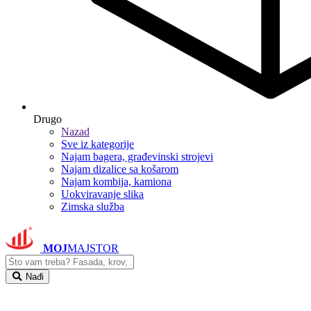
Drugo
Nazad
Sve iz kategorije
Najam bagera, građevinski strojevi
Najam dizalice sa košarom
Najam kombija, kamiona
Uokviravanje slika
Zimska služba
MOJ
MAJSTOR
Nađi