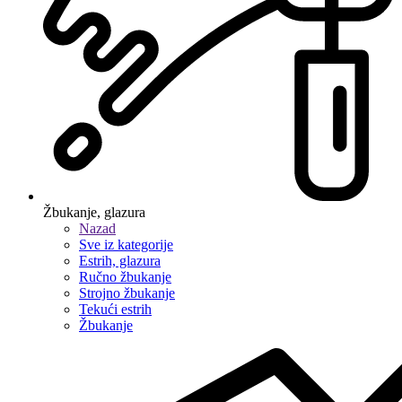
Žbukanje, glazura
Nazad
Sve iz kategorije
Estrih, glazura
Ručno žbukanje
Strojno žbukanje
Tekući estrih
Žbukanje