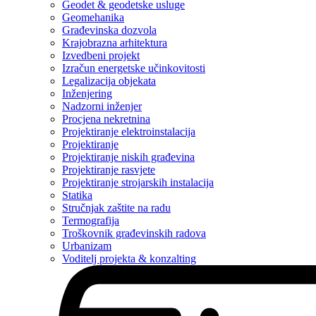
Geodet & geodetske usluge
Geomehanika
Građevinska dozvola
Krajobrazna arhitektura
Izvedbeni projekt
Izračun energetske učinkovitosti
Legalizacija objekata
Inženjering
Nadzorni inženjer
Procjena nekretnina
Projektiranje elektroinstalacija
Projektiranje
Projektiranje niskih građevina
Projektiranje rasvjete
Projektiranje strojarskih instalacija
Statika
Stručnjak zaštite na radu
Termografija
Troškovnik građevinskih radova
Urbanizam
Voditelj projekta & konzalting