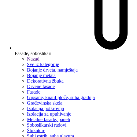
Fasade, soboslikari
Nazad
Sve iz kategorije
Bojanje drveta, namještaja
Bojanje metala
Dekorativna žbuka
Drvene fasade
Fasade
Gipsane, knauf ploče, suha gradnja
Građevinska skela
Izolacija potkrovlja
Izolacija za upuhivanje
Metalne fasade, paneli
Soboslikarski radovi
Štukature
Suhi estrih, suha glazura