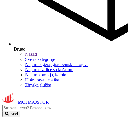
Drugo
Nazad
Sve iz kategorije
Najam bagera, građevinski strojevi
Najam dizalice sa košarom
Najam kombija, kamiona
Uokviravanje slika
Zimska služba
MOJ
MAJSTOR
Nađi