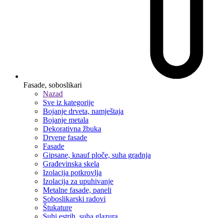
Fasade, soboslikari
Nazad
Sve iz kategorije
Bojanje drveta, namještaja
Bojanje metala
Dekorativna žbuka
Drvene fasade
Fasade
Gipsane, knauf ploče, suha gradnja
Građevinska skela
Izolacija potkrovlja
Izolacija za upuhivanje
Metalne fasade, paneli
Soboslikarski radovi
Štukature
Suhi estrih, suha glazura