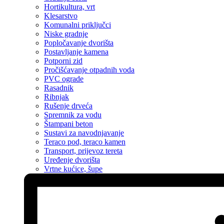
Hortikultura, vrt
Klesarstvo
Komunalni priključci
Niske gradnje
Popločavanje dvorišta
Postavljanje kamena
Potporni zid
Pročišćavanje otpadnih voda
PVC ograde
Rasadnik
Ribnjak
Rušenje drveća
Spremnik za vodu
Štampani beton
Sustavi za navodnjavanje
Teraco pod, teraco kamen
Transport, prijevoz tereta
Uređenje dvorišta
Vrtne kućice, šupe