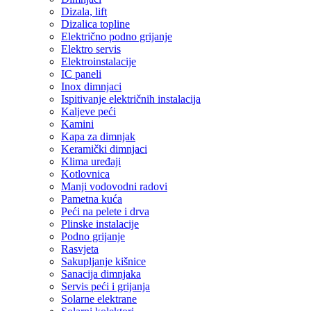
Dizala, lift
Dizalica topline
Električno podno grijanje
Elektro servis
Elektroinstalacije
IC paneli
Inox dimnjaci
Ispitivanje električnih instalacija
Kaljeve peći
Kamini
Kapa za dimnjak
Keramički dimnjaci
Klima uređaji
Kotlovnica
Manji vodovodni radovi
Pametna kuća
Peći na pelete i drva
Plinske instalacije
Podno grijanje
Rasvjeta
Sakupljanje kišnice
Sanacija dimnjaka
Servis peći i grijanja
Solarne elektrane