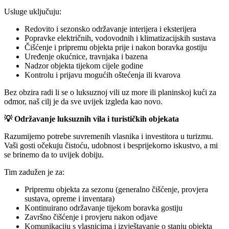
Usluge uključuju:
Redovito i sezonsko održavanje interijera i eksterijera
Popravke električnih, vodovodnih i klimatizacijskih sustava
Čišćenje i pripremu objekta prije i nakon boravka gostiju
Uređenje okućnice, travnjaka i bazena
Nadzor objekta tijekom cijele godine
Kontrolu i prijavu mogućih oštećenja ili kvarova
Bez obzira radi li se o luksuznoj vili uz more ili planinskoj kući za
odmor, naš cilj je da sve uvijek izgleda kao novo.
💡 Održavanje luksuznih vila i turističkih objekata
Razumijemo potrebe suvremenih vlasnika i investitora u turizmu.
Vaši gosti očekuju čistoću, udobnost i besprijekorno iskustvo, a mi
se brinemo da to uvijek dobiju.
Tim zadužen je za:
Pripremu objekta za sezonu (generalno čišćenje, provjera
sustava, opreme i inventara)
Kontinuirano održavanje tijekom boravka gostiju
Završno čišćenje i provjeru nakon odjave
Komunikaciju s vlasnicima i izvještavanje o stanju objekta