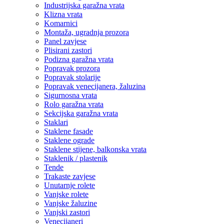
Industrijska garažna vrata
Klizna vrata
Komarnici
Montaža, ugradnja prozora
Panel zavjese
Plisirani zastori
Podizna garažna vrata
Popravak prozora
Popravak stolarije
Popravak venecijanera, žaluzina
Sigurnosna vrata
Rolo garažna vrata
Sekcijska garažna vrata
Staklari
Staklene fasade
Staklene ograde
Staklene stijene, balkonska vrata
Staklenik / plastenik
Tende
Trakaste zavjese
Unutarnje rolete
Vanjske rolete
Vanjske žaluzine
Vanjski zastori
Venecijaneri