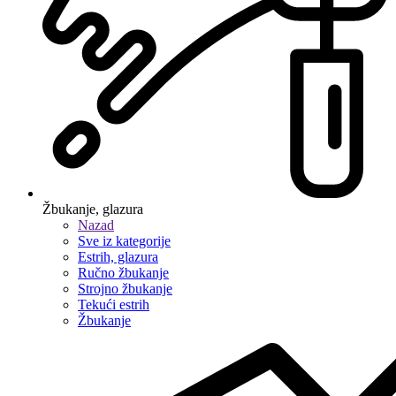
Žbukanje, glazura
Nazad
Sve iz kategorije
Estrih, glazura
Ručno žbukanje
Strojno žbukanje
Tekući estrih
Žbukanje