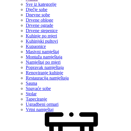
Sve iz kategorije
Dječje sobe
Dnevne sobe
Drvene obloge
Drvene ograde
Drvene stepenice
Kuhinje po mjeri
Kuhinjski pultovi
Kupaonice
Masivni namještaj
Montaža namještaja
Namještaj po mjeri
Popravak namještaja
Renoviranje kuhinje
Restauracija namještaja
Sauna
Spavaće sobe
Stolar
Tapeciranje
Ugradbeni ormari
Vrtni namještaj