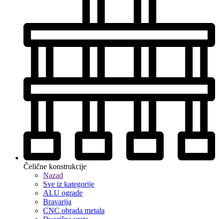
Čelične konstrukcije
Nazad
Sve iz kategorije
ALU ograde
Bravarija
CNC obrada metala