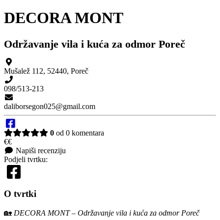
DECORA MONT
Održavanje vila i kuća za odmor Poreč
Mušalež 112
,
52440
,
Poreč
098/513-213
daliborsegon025@gmail.com
0
od 0 komentara
€€
Napiši recenziju
Podjeli tvrtku:
O tvrtki
🏡
DECORA MONT – Održavanje vila i kuća za odmor Poreč