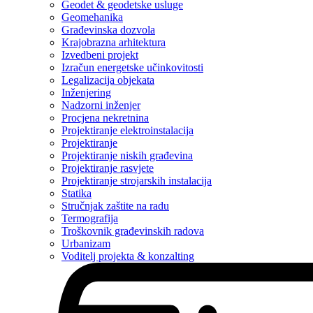
Geodet & geodetske usluge
Geomehanika
Građevinska dozvola
Krajobrazna arhitektura
Izvedbeni projekt
Izračun energetske učinkovitosti
Legalizacija objekata
Inženjering
Nadzorni inženjer
Procjena nekretnina
Projektiranje elektroinstalacija
Projektiranje
Projektiranje niskih građevina
Projektiranje rasvjete
Projektiranje strojarskih instalacija
Statika
Stručnjak zaštite na radu
Termografija
Troškovnik građevinskih radova
Urbanizam
Voditelj projekta & konzalting