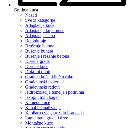
Gradnja kuća
Nazad
Sve iz kategorije
Adaptacija kuće
Adaptacija kupaonice
Adaptacija stana
Betoniranje
Brušenje betona
Bušenje bunara
Bušenje i rezanje betona
Drvena građa
Drvene kuće
Duktilni piloti
Gradnja kuće, ključ u ruke
Građevinski materijal
Građevinski radovi
Hidroizolacija temelja i podruma
Iskopi i mini bager
Kamene kuće
Kanal i kanalizacija
Kapilarna vlaga u zidu i sanacija
Lamelirane grede i drvo
Montažne kuće