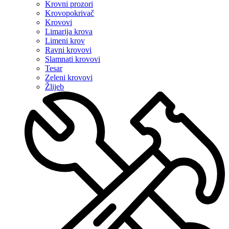
Krovni prozori
Krovopokrivač
Krovovi
Limarija krova
Limeni krov
Ravni krovovi
Slamnati krovovi
Tesar
Zeleni krovovi
Žlijeb