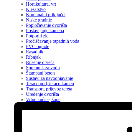
Hortikultura, vrt
Klesarstvo
Komunalni priključci
Niske gradnje
Popločavanje dvorišta
Postavljanje kamena
Potporni zid
Pročišćavanje otpadnih voda
PVC ograde
Rasadnik
Ribnjak
Rušenje drveća
Spremnik za vodu
Štampani beton
Sustavi za navodnjavanje
Teraco pod, teraco kamen
Transport, prijevoz tereta
Uređenje dvorišta
Vrtne kućice, šupe