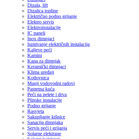
Dizala, lift
Dizalica topline
Električno podno grijanje
Elektro servis
Elektroinstalacije
IC paneli
Inox dimnjaci
Ispitivanje električnih instalacija
Kaljeve peći
Kamini
Kapa za dimnjak
Keramički dimnjaci
Klima uređaji
Kotlovnica
Manji vodovodni radovi
Pametna kuća
Peći na pelete i drva
Plinske instalacije
Podno grijanje
Rasvjeta
Sakupljanje kišnice
Sanacija dimnjaka
Servis peći i grijanja
Solarne elektrane