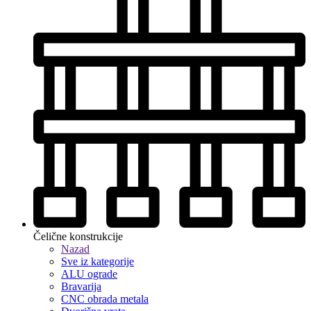
Čelične konstrukcije
Nazad
Sve iz kategorije
ALU ograde
Bravarija
CNC obrada metala