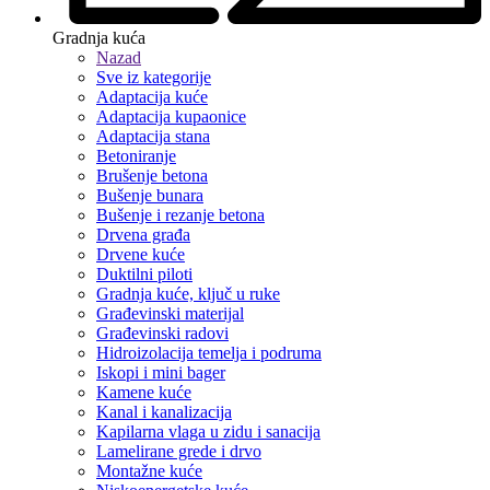
Gradnja kuća
Nazad
Sve iz kategorije
Adaptacija kuće
Adaptacija kupaonice
Adaptacija stana
Betoniranje
Brušenje betona
Bušenje bunara
Bušenje i rezanje betona
Drvena građa
Drvene kuće
Duktilni piloti
Gradnja kuće, ključ u ruke
Građevinski materijal
Građevinski radovi
Hidroizolacija temelja i podruma
Iskopi i mini bager
Kamene kuće
Kanal i kanalizacija
Kapilarna vlaga u zidu i sanacija
Lamelirane grede i drvo
Montažne kuće