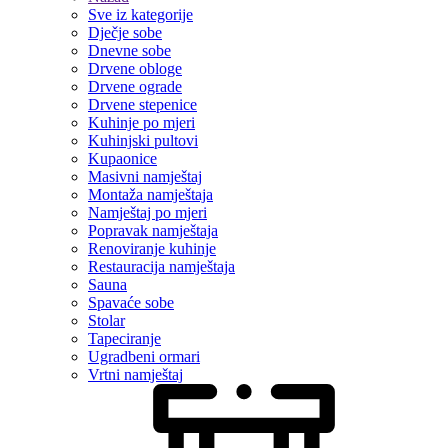
Sve iz kategorije
Dječje sobe
Dnevne sobe
Drvene obloge
Drvene ograde
Drvene stepenice
Kuhinje po mjeri
Kuhinjski pultovi
Kupaonice
Masivni namještaj
Montaža namještaja
Namještaj po mjeri
Popravak namještaja
Renoviranje kuhinje
Restauracija namještaja
Sauna
Spavaće sobe
Stolar
Tapeciranje
Ugradbeni ormari
Vrtni namještaj