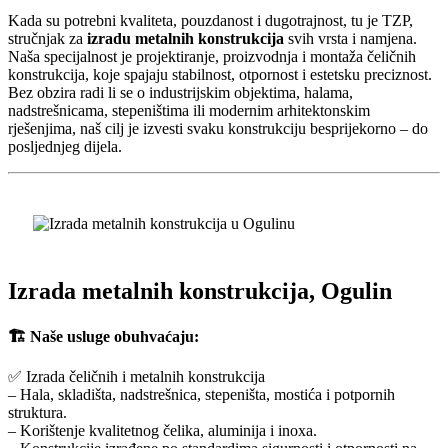
Kada su potrebni kvaliteta, pouzdanost i dugotrajnost, tu je TZP,
stručnjak za
izradu metalnih konstrukcija
svih vrsta i namjena.
Naša specijalnost je projektiranje, proizvodnja i montaža čeličnih
konstrukcija, koje spajaju stabilnost, otpornost i estetsku preciznost.
Bez obzira radi li se o industrijskim objektima, halama,
nadstrešnicama, stepeništima ili modernim arhitektonskim
rješenjima, naš cilj je izvesti svaku konstrukciju besprijekorno – do
posljednjeg dijela.
Izrada metalnih konstrukcija, Ogulin
🏗️ Naše usluge obuhvaćaju:
✅ Izrada čeličnih i metalnih konstrukcija
– Hala, skladišta, nadstrešnica, stepeništa, mostića i potpornih
struktura.
– Korištenje kvalitetnog čelika, aluminija i inoxa.