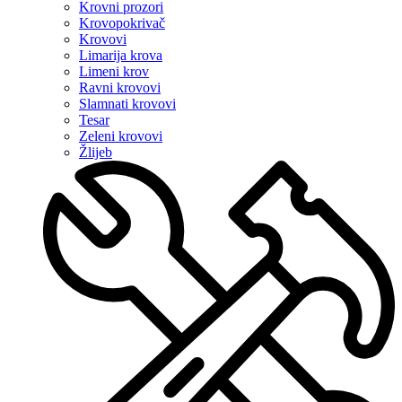
Krovni prozori
Krovopokrivač
Krovovi
Limarija krova
Limeni krov
Ravni krovovi
Slamnati krovovi
Tesar
Zeleni krovovi
Žlijeb