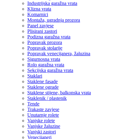
Industrijska garažna vrata
Klizna vrata
Komarnici
Montaža, ugradnja prozora
Panel zavjese
Plisirani zastori
Podizna garažna vrata
Popravak prozora
Popravak stolarije
Popravak venecijanera, žaluzina
Sigurnosna vrata
Rolo garažna vrata
Sekcijska garažna vrata
Staklari
Staklene fasade
Staklene ograde
Staklene stijene, balkonska vrata
Staklenik / plastenik
Tende
Trakaste zavjese
Unutarnje rolete
Vanjske rolete
Vanjske žaluzine
Vanjski zastori
Venecijaneri