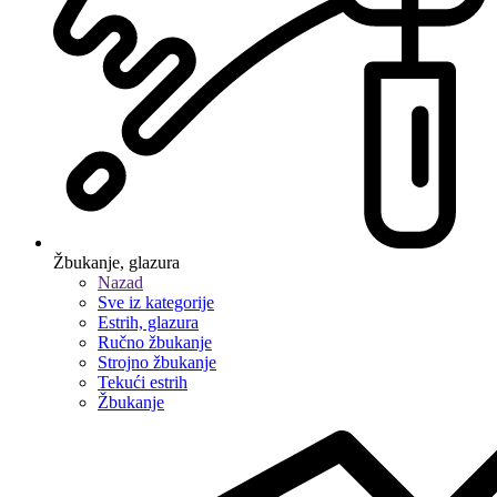
Žbukanje, glazura
Nazad
Sve iz kategorije
Estrih, glazura
Ručno žbukanje
Strojno žbukanje
Tekući estrih
Žbukanje