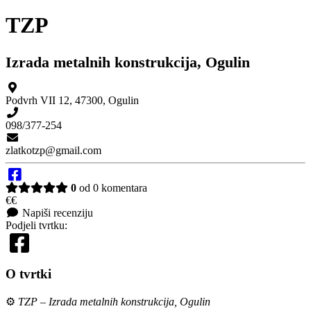
TZP
Izrada metalnih konstrukcija, Ogulin
Podvrh VII 12
,
47300
,
Ogulin
098/377-254
zlatkotzp@gmail.com
0
od 0 komentara
€€
Napiši recenziju
Podjeli tvrtku:
O tvrtki
⚙️
TZP – Izrada metalnih konstrukcija, Ogulin