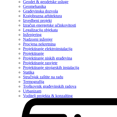
Geodet & geodetske usluge
Geomehanika
Građevinska dozvola
Krajobrazna arhitektura
Izvedbeni projekt
Izračun energetske učinkovitosti
Legalizacija objekata
Inženjering
Nadzorni inženjer
Procjena nekretnina
Projektiranje elektroinstalacija
Projektiranje
Projektiranje niskih građevina
Projektiranje rasvjete
Projektiranje strojarskih instalacija
Statika
Stručnjak zaštite na radu
Termografija
Troškovnik građevinskih radova
Urbanizam
Voditelj projekta & konzalting