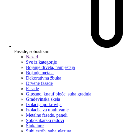
Fasade, soboslikari
Nazad
Sve iz kategorije
Bojanje drveta, namještaja
Bojanje metala
Dekorativna žbuka
Drvene fasade
Fasade
Gipsane, knauf ploče, suha gradnja
Građevinska skela
Izolacija potkrovlja
Izolacija za upuhivanje
Metalne fasade, paneli
Soboslikarski radovi
Štukature
Suhi estrih, suha glazura