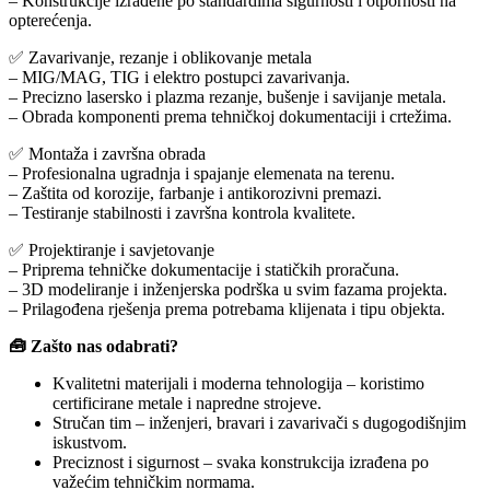
– Konstrukcije izrađene po standardima sigurnosti i otpornosti na
opterećenja.
✅ Zavarivanje, rezanje i oblikovanje metala
– MIG/MAG, TIG i elektro postupci zavarivanja.
– Precizno lasersko i plazma rezanje, bušenje i savijanje metala.
– Obrada komponenti prema tehničkoj dokumentaciji i crtežima.
✅ Montaža i završna obrada
– Profesionalna ugradnja i spajanje elemenata na terenu.
– Zaštita od korozije, farbanje i antikorozivni premazi.
– Testiranje stabilnosti i završna kontrola kvalitete.
✅ Projektiranje i savjetovanje
– Priprema tehničke dokumentacije i statičkih proračuna.
– 3D modeliranje i inženjerska podrška u svim fazama projekta.
– Prilagođena rješenja prema potrebama klijenata i tipu objekta.
🧰 Zašto nas odabrati?
Kvalitetni materijali i moderna tehnologija – koristimo
certificirane metale i napredne strojeve.
Stručan tim – inženjeri, bravari i zavarivači s dugogodišnjim
iskustvom.
Preciznost i sigurnost – svaka konstrukcija izrađena po
važećim tehničkim normama.