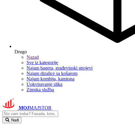
Drugo
Nazad
Sve iz kategorije
Najam bagera, građevinski strojevi
Najam dizalice sa košarom
Najam kombija, kamiona
Uokviravanje slika
Zimska služba
MOJ
MAJSTOR
Nađi