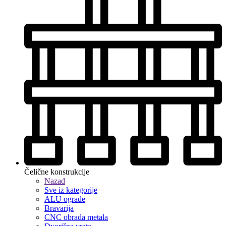
Čelične konstrukcije
Nazad
Sve iz kategorije
ALU ograde
Bravarija
CNC obrada metala