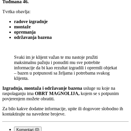
Tuđmana 46.
Tvrtka obavlja:
radove izgradnje
montaže
opremanja
održavanja bazena
Svaki im je klijent važan te mu nastoje pružiti
maksimalnu pažnju i ponuditi mu sve potrebite
informacije da bi kao rezultat izgradili i opremili objekat
– bazen u potpunosti sa željama i potrebama svakog
klijenta.
Izgradnja, montaža i održavanje bazena
usluge su koje na
raspolaganju ima
OBRT MAGNOLIJA,
kojem se s potpunim
povjerenjem možete obratiti.
Za bilo kakve dodatne informacije, upite ili dogovore slobodno ih
kontaktirajte na navedene brojeve.
Komentari (0)