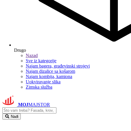
Drugo
Nazad
Sve iz kategorije
Najam bagera, građevinski strojevi
Najam dizalice sa košarom
Najam kombija, kamiona
Uokviravanje slika
Zimska služba
MOJ
MAJSTOR
Nađi