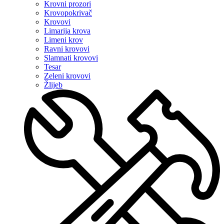
Krovni prozori
Krovopokrivač
Krovovi
Limarija krova
Limeni krov
Ravni krovovi
Slamnati krovovi
Tesar
Zeleni krovovi
Žlijeb