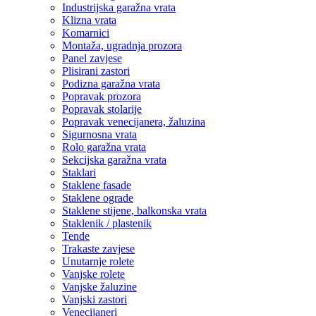
Industrijska garažna vrata
Klizna vrata
Komarnici
Montaža, ugradnja prozora
Panel zavjese
Plisirani zastori
Podizna garažna vrata
Popravak prozora
Popravak stolarije
Popravak venecijanera, žaluzina
Sigurnosna vrata
Rolo garažna vrata
Sekcijska garažna vrata
Staklari
Staklene fasade
Staklene ograde
Staklene stijene, balkonska vrata
Staklenik / plastenik
Tende
Trakaste zavjese
Unutarnje rolete
Vanjske rolete
Vanjske žaluzine
Vanjski zastori
Venecijaneri