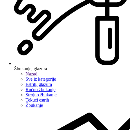
Žbukanje, glazura
Nazad
Sve iz kategorije
Estrih, glazura
Ručno žbukanje
Strojno žbukanje
Tekući estrih
Žbukanje