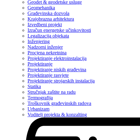
Geodet & geodetske usluge
Geomehanika
Građevinska dozvola
Krajobrazna arhitektura
Izvedbeni projekt
Izračun energetske učinkovitosti
Legalizacija objekata
Inženjering
Nadzorni inženjer
Procjena nekretnina
Projektiranje elektroinstalacija
Projektiranje
Projektiranje niskih građevina
Projektiranje rasvjete
Projektiranje strojarskih instalacija
Statika
Stručnjak zaštite na radu
Termografija
Troškovnik građevinskih radova
Urbanizam
Voditelj projekta & konzalting