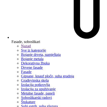
Fasade, soboslikari
Nazad
Sve iz kategorije
Bojanje drveta, namještaja
Bojanje metala
Dekorativna žbuka
Drvene fasade
Fasade
Gipsane, knauf ploče, suha gradnja
Građevinska skela
Izolacija potkrovlja
Izolacija za upuhivanje
Metalne fasade, paneli
Soboslikarski radovi
Štukature
Suhi estrih, suha glazura