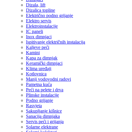
Dizala, lift
Dizalica topline
Električno podno grijanje
Elektro servis
Elektroinstalacije
IC paneli
Inox dimnjaci
Ispitivanje električnih instalacija
Kaljeve peći
Kamini
Kapa za dimnjak
Keramički dimnjaci
Klima uređaji
Kotlovnica
Manji vodovodni radovi
Pametna kuća
Peći na pelete i drva
Plinske instalacije
Podno grijanje
Rasvjeta
Sakupljanje kišnice
Sanacija dimnjaka
Servis peći i grijanja
Solarne elektrane