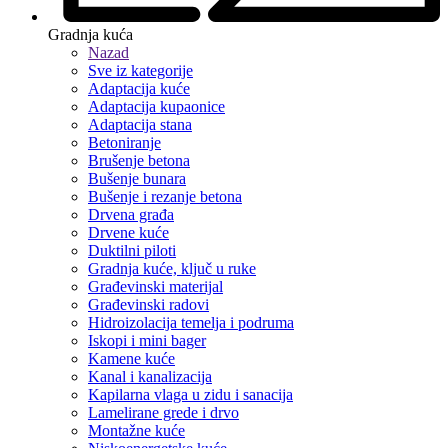
Gradnja kuća
Nazad
Sve iz kategorije
Adaptacija kuće
Adaptacija kupaonice
Adaptacija stana
Betoniranje
Brušenje betona
Bušenje bunara
Bušenje i rezanje betona
Drvena građa
Drvene kuće
Duktilni piloti
Gradnja kuće, ključ u ruke
Građevinski materijal
Građevinski radovi
Hidroizolacija temelja i podruma
Iskopi i mini bager
Kamene kuće
Kanal i kanalizacija
Kapilarna vlaga u zidu i sanacija
Lamelirane grede i drvo
Montažne kuće