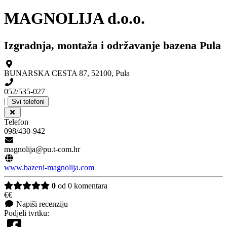
MAGNOLIJA d.o.o.
Izgradnja, montaža i održavanje bazena Pula
BUNARSKA CESTA 87
,
52100
,
Pula
052/535-027
|
Svi telefoni
Telefon
098/430-942
magnolija@pu.t-com.hr
www.bazeni-magnolija.com
0
od 0 komentara
€€
Napiši recenziju
Podjeli tvrtku: