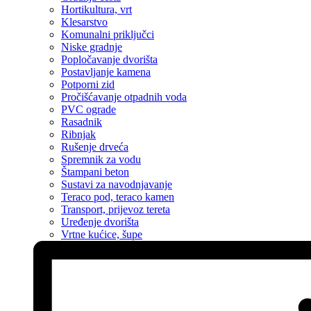
Hortikultura, vrt
Klesarstvo
Komunalni priključci
Niske gradnje
Popločavanje dvorišta
Postavljanje kamena
Potporni zid
Pročišćavanje otpadnih voda
PVC ograde
Rasadnik
Ribnjak
Rušenje drveća
Spremnik za vodu
Štampani beton
Sustavi za navodnjavanje
Teraco pod, teraco kamen
Transport, prijevoz tereta
Uređenje dvorišta
Vrtne kućice, šupe