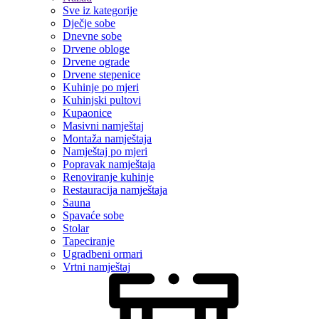
Sve iz kategorije
Dječje sobe
Dnevne sobe
Drvene obloge
Drvene ograde
Drvene stepenice
Kuhinje po mjeri
Kuhinjski pultovi
Kupaonice
Masivni namještaj
Montaža namještaja
Namještaj po mjeri
Popravak namještaja
Renoviranje kuhinje
Restauracija namještaja
Sauna
Spavaće sobe
Stolar
Tapeciranje
Ugradbeni ormari
Vrtni namještaj