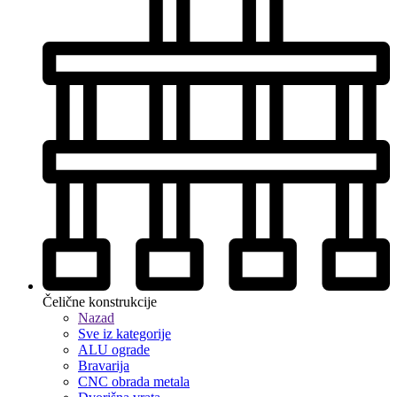
Čelične konstrukcije
Nazad
Sve iz kategorije
ALU ograde
Bravarija
CNC obrada metala