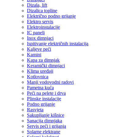
Dizala, lift
Dizalica topline
Električno podno grijanje
Elektro servis
Elektroinstalacije
IC paneli
Inox dimnjaci
Ispitivanje električnih instalacija
Kaljeve peći
Kamini
Kapa za dimnjak
Keramički dimnjaci
Klima uređaji
Kotlovnica
Manji vodovodni radovi
Pametna kuća
Peći na pelete i drva
Plinske instalacije
Podno grijanje
Rasvjeta
Sakupljanje kišnice
Sanacija dimnjaka
Servis peći i grijanja
Solarne elektrane