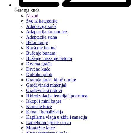
Gradnja kuća
Nazad
Sve iz kategorije
Adaptacija kuće
Adaptacija kupaonice
Adaptacija stana
Betoniranje
Brušenje betona
Bušenje bunara
Bušenje i rezanje betona
Drvena građa
Drvene kuće
Duktilni piloti
Gradnja kuće, ključ u ruke
Građevinski materijal
Građevinski radovi
Hidroizolacija temelja i podruma
Iskopi i mini bager
Kamene kuće
Kanal i kanalizacija
Kapilarna vlaga u zidu i sanacija
Lamelirane grede i drvo
Montažne kuće