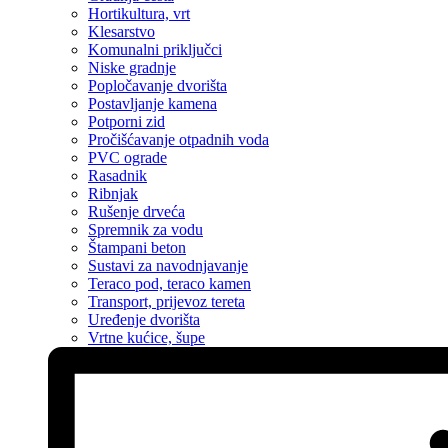
Hortikultura, vrt
Klesarstvo
Komunalni priključci
Niske gradnje
Popločavanje dvorišta
Postavljanje kamena
Potporni zid
Pročišćavanje otpadnih voda
PVC ograde
Rasadnik
Ribnjak
Rušenje drveća
Spremnik za vodu
Štampani beton
Sustavi za navodnjavanje
Teraco pod, teraco kamen
Transport, prijevoz tereta
Uređenje dvorišta
Vrtne kućice, šupe