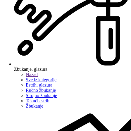
Žbukanje, glazura
Nazad
Sve iz kategorije
Estrih, glazura
Ručno žbukanje
Strojno žbukanje
Tekući estrih
Žbukanje