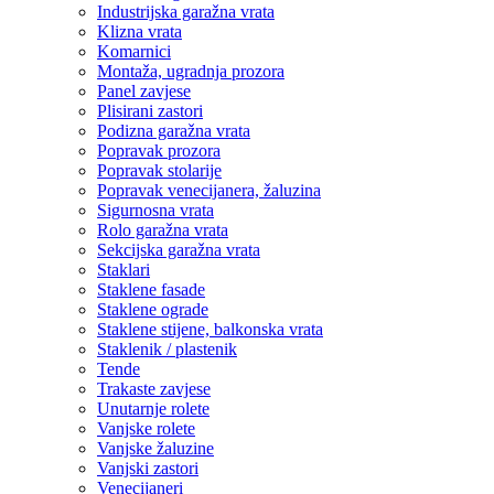
Industrijska garažna vrata
Klizna vrata
Komarnici
Montaža, ugradnja prozora
Panel zavjese
Plisirani zastori
Podizna garažna vrata
Popravak prozora
Popravak stolarije
Popravak venecijanera, žaluzina
Sigurnosna vrata
Rolo garažna vrata
Sekcijska garažna vrata
Staklari
Staklene fasade
Staklene ograde
Staklene stijene, balkonska vrata
Staklenik / plastenik
Tende
Trakaste zavjese
Unutarnje rolete
Vanjske rolete
Vanjske žaluzine
Vanjski zastori
Venecijaneri