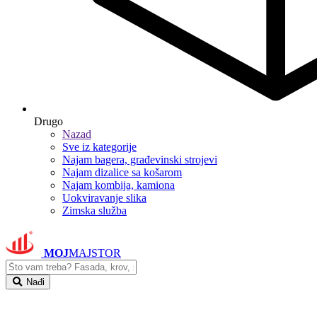
Drugo
Nazad
Sve iz kategorije
Najam bagera, građevinski strojevi
Najam dizalice sa košarom
Najam kombija, kamiona
Uokviravanje slika
Zimska služba
MOJ
MAJSTOR
Nađi