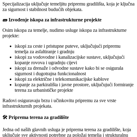
Specijalizacija uključuje temeljitu pripremu gradilišta, koja je ključna
za sigurnost i stabilnost budućih objekata.
🧱 Izvođenje iskopa za infrastrukturne projekte
Osim iskopa za temelje, nudimo usluge iskopa za infrastrukturne
projekte:
iskopi za ceste i pristupne puteve, uključujući pripremu
temelja za asfaltiranje i gradnju
iskopi za vodovodne i kanalizacijske sustave, uključujući
kopanje rovova i ugradnju cijevi
iskopi za drenaže i odvodne sustave kako bi se osigurala
sigurnost i dugotrajna funkcionalnost
iskopi za električne i telekomunikacijske kablove
kopanje za parkirališta i javne prostore, uključujući formiranje
terena za urbanističke projekte
Radovi osiguravaju brzu i učinkovitu pripremu za sve vrste
infrastrukturnih projekata.
🛠️ Priprema terena za gradilište
Jedna od naših glavnih usluga je priprema terena za gradilište, koja
uključuje sve aktivnosti potrebne za položaj temelja i strukturalnu