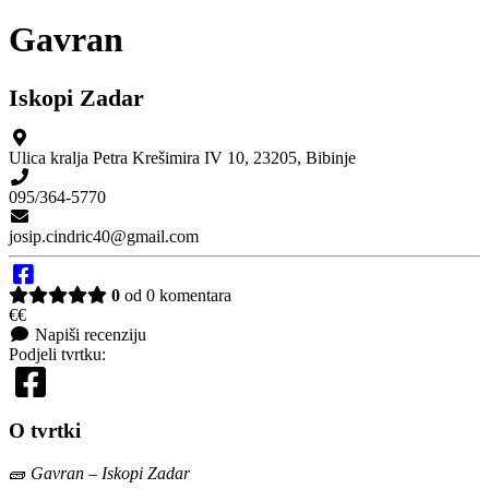
Gavran
Iskopi Zadar
Ulica kralja Petra Krešimira IV 10
,
23205
,
Bibinje
095/364-5770
josip.cindric40@gmail.com
0
od 0 komentara
€€
Napiši recenziju
Podjeli tvrtku:
O tvrtki
🧱
Gavran – Iskopi Zadar