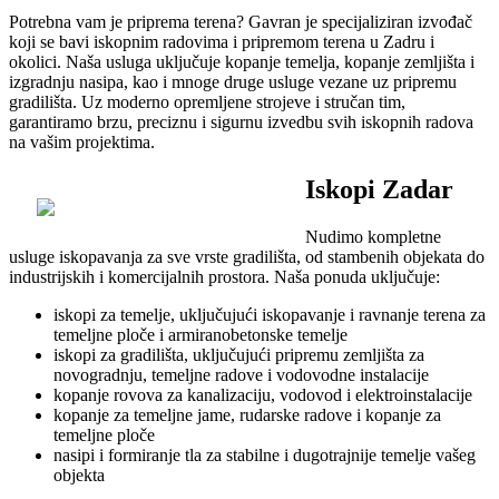
Potrebna vam je priprema terena? Gavran je specijaliziran izvođač
koji se bavi iskopnim radovima i pripremom terena u Zadru i
okolici. Naša usluga uključuje kopanje temelja, kopanje zemljišta i
izgradnju nasipa, kao i mnoge druge usluge vezane uz pripremu
gradilišta. Uz moderno opremljene strojeve i stručan tim,
garantiramo brzu, preciznu i sigurnu izvedbu svih iskopnih radova
na vašim projektima.
Iskopi Zadar
Nudimo kompletne
usluge iskopavanja za sve vrste gradilišta, od stambenih objekata do
industrijskih i komercijalnih prostora. Naša ponuda uključuje:
iskopi za temelje, uključujući iskopavanje i ravnanje terena za
temeljne ploče i armiranobetonske temelje
iskopi za gradilišta, uključujući pripremu zemljišta za
novogradnju, temeljne radove i vodovodne instalacije
kopanje rovova za kanalizaciju, vodovod i elektroinstalacije
kopanje za temeljne jame, rudarske radove i kopanje za
temeljne ploče
nasipi i formiranje tla za stabilne i dugotrajnije temelje vašeg
objekta