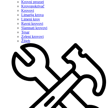
Krovni prozori
Krovopokrivač
Krovovi
Limarija krova
Limeni krov
Ravni krovovi
Slamnati krovovi
Tesar
Zeleni krovovi
Žlijeb