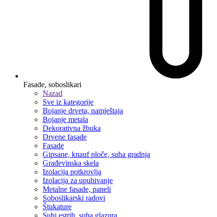
Fasade, soboslikari
Nazad
Sve iz kategorije
Bojanje drveta, namještaja
Bojanje metala
Dekorativna žbuka
Drvene fasade
Fasade
Gipsane, knauf ploče, suha gradnja
Građevinska skela
Izolacija potkrovlja
Izolacija za upuhivanje
Metalne fasade, paneli
Soboslikarski radovi
Štukature
Suhi estrih, suha glazura