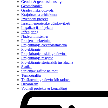
Geodet & geodetske usluge
Geomehanika
Građevinska dozvola
Krajobrazna arhitektura
Izvedbeni projekt
Izračun energetske učinkovitosti
Legalizacija objekata
Inženjering
Nadzorni inženjer
Procjena nekretnina
Projektiranje elektroinstalacija
Projektiranje
Projektiranje niskih građevina
Projektiranje rasvjete
Projektiranje strojarskih instalacija
Statika
Stručnjak zaštite na radu
Termografija
Troškovnik građevinskih radova
Urbanizam
Voditelj projekta & konzalting